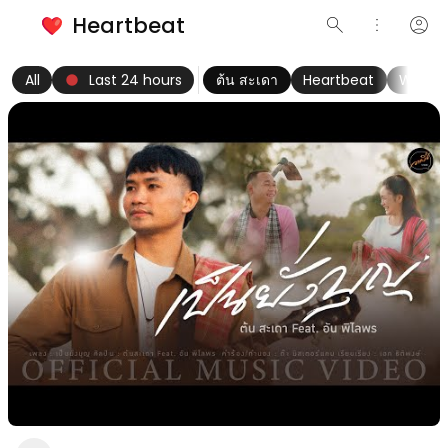
Heartbeat
search
more_vert
account_circle
keyboard_arrow_left
fiber_manual_record
keyboard_arrow_right
All
Last 24 hours
ต้น สะเดา
Heartbeat
Wome
เป็นยั่งบุญ - ต้น สะเดา Feat. อัน พิไลพร【OFFICIAL